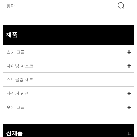
제품
스키 고글
다이빙 마스크
스노클링 세트
자전거 안경
수영 고글
신제품