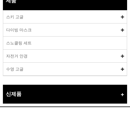
제품
스키 고글
다이빙 마스크
스노클링 세트
자전거 안경
수영 고글
신제품