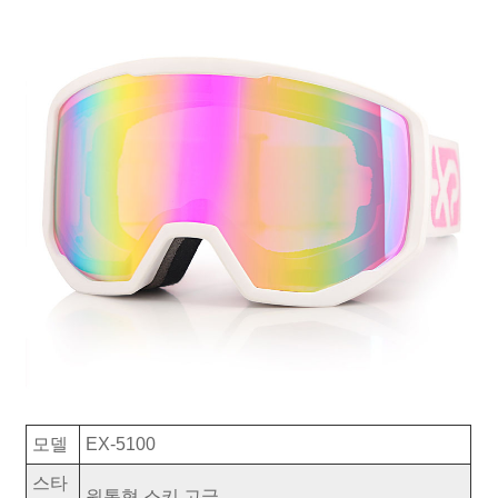
모델
EX-5100
스타
원통형 스키 고글