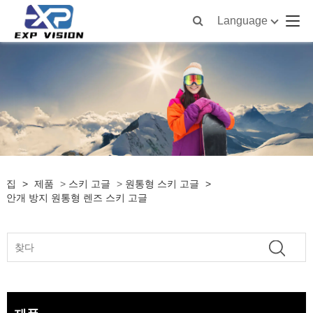
Language
집
>
제품
>
스키 고글
>
원통형 스키 고글
>
안개 방지 원통형 렌즈 스키 고글